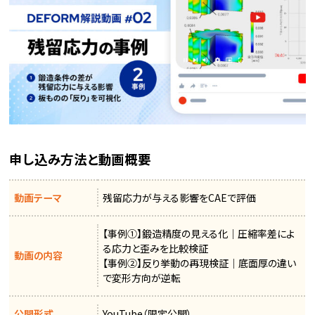
申し込み方法と動画概要
動画テーマ
残留応力が与える影響をCAEで評価
【事例①】鍛造精度の見える化｜圧縮率差によ
る応力と歪みを比較検証
動画の内容
【事例②】反り挙動の再現検証｜底面厚の違い
で変形方向が逆転
公開形式
YouTube（限定公開）