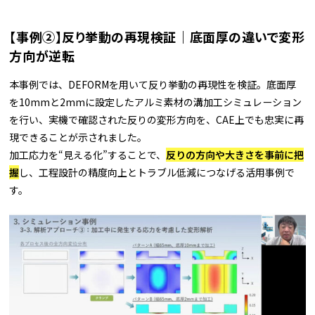
【事例②】反り挙動の再現検証｜底面厚の違いで変形
方向が逆転
本事例では、DEFORMを用いて反り挙動の再現性を検証。底面厚
を10mmと2mmに設定したアルミ素材の溝加工シミュレーション
を行い、実機で確認された反りの変形方向を、CAE上でも忠実に再
現できることが示されました。
加工応力を“見える化”することで、
反りの方向や大きさを事前に把
握
し、工程設計の精度向上とトラブル低減につなげる活用事例で
す。