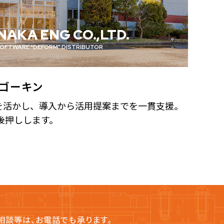
AKA ENG CO.,LTD.
SOFTWARE "DEFORM" DISTRIBUTOR
ゴーキン
見を活かし、導入から活用提案までを一貫支援。
後押しします。
相談等は、お電話でも承ります。