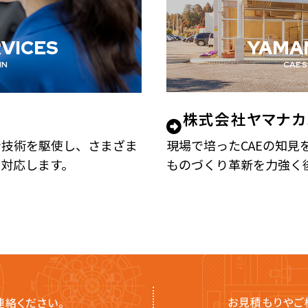
YAMAN
VICES
CAE 
IN
株式会社ヤマナカ
現場で培ったCAEの知
ン技術を駆使し、さまざま
ものづくり革新を力強く
対応します。
お見積もりやご
連絡ください。