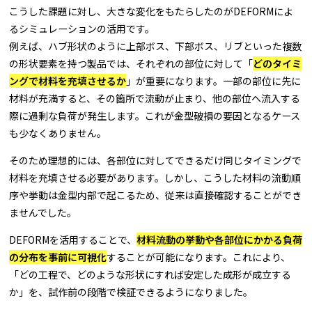
こうした課題に対し、大きな変化をもたらしたのがDEFORMによ
るシミュレーションの活用です。
例えば、ハブ形状のように上部ボス、下部ボス、リブといった複数
の形状要素を持つ製品では、それぞれの部位に対して「
どのタイミ
ングで材料を充填させるか
」が重要になります。一部の部位に先に
材料が充満すると、その箇所で流動が止まり、他の部位へ流入する
際に過剰な負荷が発生します。これが金型破損の要因となるケース
も少なくありません。
そのため理想的には、各部位に対してできるだけ同じタイミングで
材料を充填させる必要があります。しかし、こうした材料の流動順
序や挙動は金型内部で起こるため、従来は直接確認することができ
ませんでした。
DEFORMを活用することで、
材料流動の挙動や各部位にかかる負荷
の分布を事前に可視化
することが可能になります。これにより、
「どの工程で、どのような形状にすれば安定した成形が成立する
か」を、試作前の段階で検証できるようになりました。