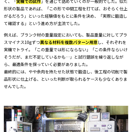
く、「
実機での試作
」を通じて詰めていくのが一般的でした。似た
形状の製品であれば、「この形で中間工程を打てば、おそらく仕上
がるだろう」といった経験値をもとに条件を決め、「実際に鍛造し
て確認する」という進め方が主流でした。
例えば、ブランク材の重量設定においても、製品重量に対してプラ
スマイナス10gずつ
異なる材料を複数パターン用意
し、それぞれを
実機でトライ。「この重量では形にならない」「この条件ならいけ
そうだが、まだ不足しているかも…」と試行錯誤を繰り返しなが
ら、最適条件を探っていく必要がありました。
最終的には、やや余肉を持たせた状態で鍛造し、後工程の切削で製
品形状に仕上げる、といった判断が取られるケースも少なくありま
せんでした。