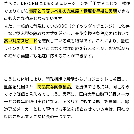
さらに、DEFORMによるシミュレーションを活用することで、試作
でありながら
量産と同等レベルの完成度・精度を早期に実現
できる
点も大きな強みとなっています。
また、一般的に普及しているQDC（クイックダイチェンジ）に依存
しない従来型の段取り方式を活かし、金型交換や条件変更において
高い対応スピード
を確保している点も特徴です。これにより、量産
ラインを大きく止めることなく試作対応を行えるほか、お客様から
の細かな要望にも迅速に応えることができます。
こうした体制により、開発初期の段階からプロジェクトに参画し、
量産を見据えた「
高品質な試作製品
」を提供できる点は、同社なら
ではの価値と言えるでしょう。実際に、国内大手自動車部品メーカ
ーとの長年の取引実績に加え、アメリカにも生産拠点を展開し、鍛
造専業メーカーとして現地でも事業を成立させている点は、同社の
対応力を示す大きな特長の一つです。