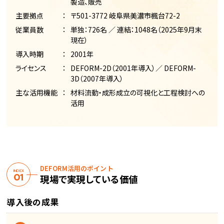
製造、販売
主要拠点
〒501-3772 岐阜県美濃市楓台72-2
従業員数
単独：726名 ／ 連結：1048名（2025年9月末
現在）
導入時期
2001年
ライセンス
DEFORM-2D（2001年導入）／ DEFORM-
3D（2007年導入）
主な活用機能
材料流動・成形成立の可視化と工程検討への
活用
DEFORM活用のポイント
INDEX
現場で実現している価値
導入後の成果