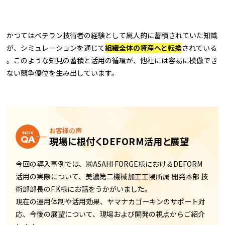
かつてはベテラン技術者の経験として属人的に蓄積されていた知識
が、シミュレーションを通じて
組織全体の資産へと転換
されている
――。このような知見の蓄積と活用の循環が、他社には容易に模倣でき
ない競争優位を生み出しています。
お客様の声
INDEX
QA
現場に根付くDEFORM活用と展望
今回の導入事例では、㈱ASAHI FORGE様におけるDEFORM
活用の実際について、美濃第二機械加工工場所属 開発本部 技
術部部長のF.K様にお話をうかがいました。
現在の運用体制や活用効果、ヤマナカゴーキンのサポート対
応、今後の展望について、現場および開発の視点からご紹介