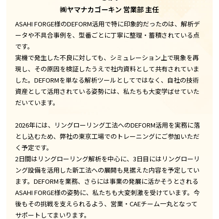
㈱ヤマナカゴーキン 営業部 主任
ASAHI FORGE様のDEFORM活用で特に印象的だったのは、解析デ
ータや不具合事例を、型番ごとに丁寧に整理・蓄積されている点
です。
実機で発生した不良に対しても、シミュレーション上で現象を再
現し、その原因を検証したうえで社内資料として共有されていま
した。DEFORMを単なる解析ツールとしてではなく、自社の技術
資産として活用されている姿勢には、私たちも大変学ばせていた
だいています。
2026年には、リングローリング工法へのDEFORM活用を実務に落
とし込むため、弊社の東京工場でのトレーニングにご参加いただ
く予定です。
2日間はリングローリング解析を中心に、3日目にはリングローリ
ング設備を活用した新工法への展開も見据えた内容を予定してい
ます。DEFORMを業務、さらには事業の発展に活かそうとされる
ASAHI FORGE様の姿勢に、私たちも大変刺激を受けています。今
後もその挑戦を支えられるよう、営業・CAEチーム一丸となって
サポートしてまいります。