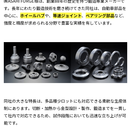
㈱ASAHI FORGE様は、創業88年の歴史を持つ鍛造専業メーカーで
す。長年にわたり鍛造技術を磨き続けてきた同社は、自動車部品を
中心に、
ホイールハブ
や、
等速ジョイント
、
ベアリング部品
など、
強度と精度が求められる分野で豊富な実績を有しています。
同社の大きな特長は、多品種少ロットにも対応できる柔軟な生産体
制にあります。切断・加熱から金型設計・製作、鍛造までを一貫し
て社内で対応できるため、試作段階においても迅速な立ち上げが可
能です。