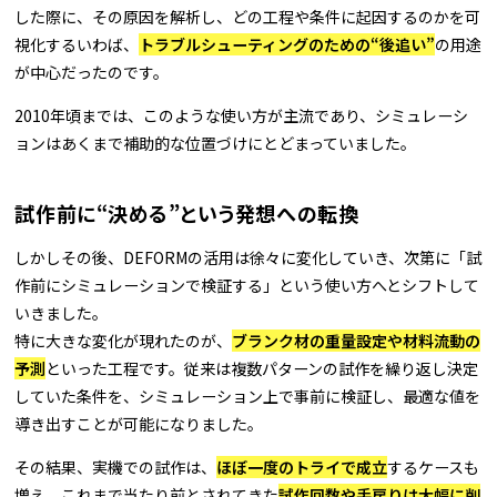
した際に、その原因を解析し、どの工程や条件に起因するのかを可
視化する――いわば、
トラブルシューティングのための“後追い”
の用途
が中心だったのです。
2010年頃までは、このような使い方が主流であり、シミュレーシ
ョンはあくまで補助的な位置づけにとどまっていました。
試作前に“決める”という発想への転換
しかしその後、DEFORMの活用は徐々に変化していき、次第に「試
作前にシミュレーションで検証する」という使い方へとシフトして
いきました。
特に大きな変化が現れたのが、
ブランク材の重量設定や材料流動の
予測
といった工程です。従来は複数パターンの試作を繰り返し決定
していた条件を、シミュレーション上で事前に検証し、最適な値を
導き出すことが可能になりました。
その結果、実機での試作は、
ほぼ一度のトライで成立
するケースも
増え、これまで当たり前とされてきた
試作回数や手戻りは大幅に削