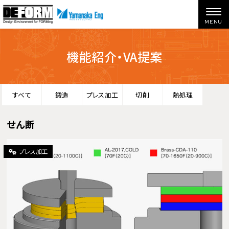
機能紹介・VA提案
ホーム
機能紹介・VA提案
せん断
すべて
鍛造
プレス加工
切削
熱処理
せん断
プレス加工