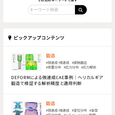
ピックアップコンテンツ
鍛造
弱連成・強連成
接触面圧
荷重分布
応力分布
応力解析
DEFORMによる強連成CAE事例｜ヘリカルギア
鍛造で検証する解析精度と適用判断
鍛造
弱連成・強連成
変位分布
金型
応力分布
シミュレーション動画