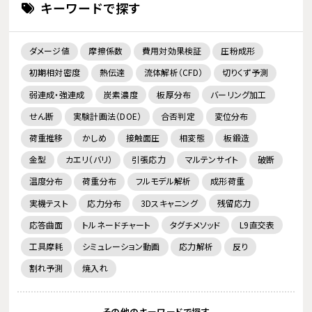
キーワードで探す
ダメージ値
摩擦係数
費用対効果検証
圧粉成形
初期相対密度
熱伝達
流体解析（CFD）
切りくず予測
弱連成・強連成
炭素濃度
板厚分布
バーリング加工
せん断
実験計画法（DOE）
合否判定
変位分布
荷重推移
かしめ
接触面圧
相変態
板鍛造
金型
カエリ（バリ）
引張応力
マルテンサイト
破断
温度分布
荷重分布
フルモデル解析
成形荷重
実機テスト
応力分布
3Dスキャニング
残留応力
応答曲面
トルネードチャート
タグチメソッド
L9直交表
工具摩耗
シミュレーション動画
応力解析
反り
割れ予測
焼入れ
その他のキーワードで探す